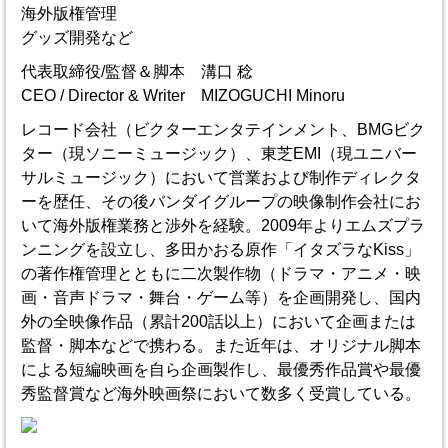
海外版権管理
グッズ開発など
代表取締役/監督＆脚本 溝口 稔
CEO / Director & Writer MIZOGUCHI Minoru
レコード会社（ビクターエンタテインメント、BMGビク
ター（現ソニーミュージック）、東芝EMI（現ユニバー
サルミュージック）において営業および制作ディレクタ
ーを歴任、その後バンダイグループの映像制作会社にお
いて海外版権業務と渉外を経験。2009年よりエムズプラ
ンニングを設立し、多田かおる原作「イタズラなKiss」
の著作権管理とともに二次製作物（ドラマ・アニメ・映
画・音声ドラマ・舞台・ゲーム等）を企画開発し、国内
外の全映像作品（累計200話以上）において企画または
監督・脚本などで携わる。また近年は、オリジナル脚本
による短編映画を自ら企画製作し、最優秀作品賞や最優
秀監督賞など海外映画祭において数多く受賞している。